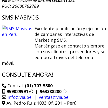
Vía
es una división de
OPTIMA SECURITY SAC
RUC: 20600762789
SMS MASIVOS
Excelente planificación y ejecución
de campañas interactivas de
Marketing SMS.
Manténgase en contacto siempre
con sus clientes, proveedores y su
equipo a través del teléfono
móvil.
CONSULTE AHORA!
Central:
(01) 707-5800
959029991
963388280
|
info@via.pe
|
ventas@via.pe
Av. Pedro Ruiz 1033 Of. 201 – Perú